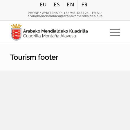
EU
ES
EN
FR
PHONE / WHATSHAPP:
+34 945 40 54 24
| EMAIL:
arabakomendialdea@arabakomendialdea.eus
Tourism footer
Regional tourist office
Basque-Navarre Greenway Interpretation
Centre and and bicycle rental