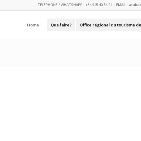
TÉLÉPHONE / WHATSHAPP :
+34 945 40 54 24
| EMAIL :
araba
Home
Que faire?
Office régional du tourisme d