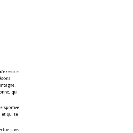
d’exercice
Un
centre de Nordic Walking®
est un espac
bâtons
pour les personnes de tout profil et de tout â
montagne,
but d’amélioration de la santé, ainsi que la d
onne, qui
culturelles de la commune.
Il s’agit d’un projet basé sur la marche nordi
e sportive
infrastructures publiques de plein air. Tout ce
 et qui se
encourage la pratique de l’activité physique 
Un Centre de Nordic Walking® s’appuie sur un 
fectué sans