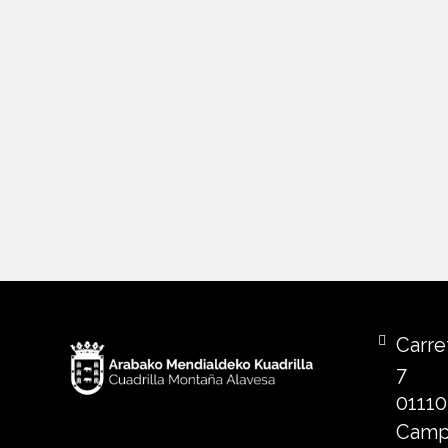
Carret
7
01110
Camp