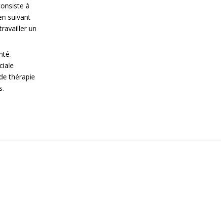
nombre minimum de kilomètres, conçus pour to
consiste à
de la difficulté.
en suivant
La région de Montaña Alavesa compte actuell
ravailler un
communes d’Arraia-Maeztu, Bernedo et Cam
nté.
ciale
www.nordicw
de thérapie
s.