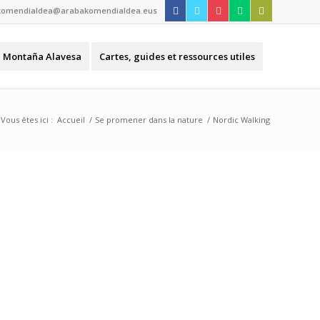
komendialdea@arabakomendialdea.eus
e Montaña Alavesa
Cartes, guides et ressources utiles
Vous êtes ici :
Accueil
/
Se promener dans la nature
/
Nordic Walking