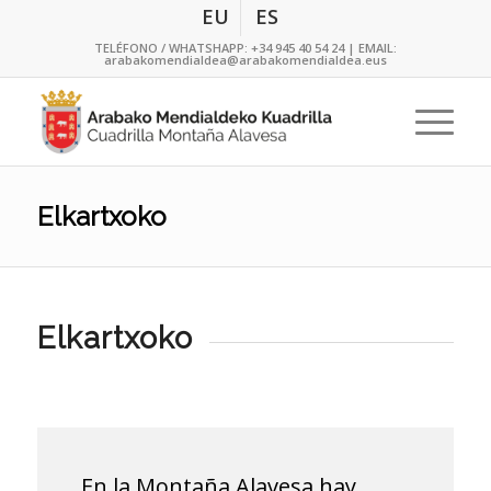
EU
ES
TELÉFONO / WHATSHAPP:
+34 945 40 54 24
| EMAIL:
arabakomendialdea@arabakomendialdea.eus
Elkartxoko
Elkartxoko
En la Montaña Alavesa hay