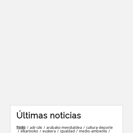
Últimas noticias
Todo
/
adr-izki
/
arabako-mendialdea
/
cultura-deporte
/
elkartxoko
/
euskera
/
igualdad
/
medio-ambiente
/