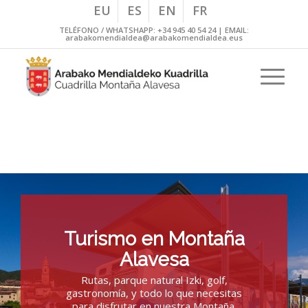
EU
ES
EN
FR
TELÉFONO / WHATSHAPP:
+34 945 40 54 24
| EMAIL:
arabakomendialdea@arabakomendialdea.eus
Descubre la Cuadrilla de Montaña
Alavesa
Turismo en Montaña
Alavesa
Rutas, parque natural Izki, golf,
gastronomía, y todo lo que necesitas
para disfrutar en nuestra Montaña.