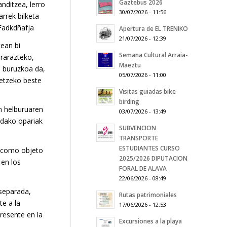
Gaztebus 2026
nditzea, lerro
30/07/2026 - 11:56
rrek bilketa
 Fadkdñafja
Apertura de EL TRENIKO
21/07/2026 - 12:39
tean bi
Semana Cultural Arraia-
orarazteko,
Maeztu
i buruzkoa da,
05/07/2026 - 11:00
detzeko beste
Visitas guiadas bike
birding
n helburuaren
03/07/2026 - 13:49
indako opariak
SUBVENCION
TRANSPORTE
ESTUDIANTES CURSO
e como objeto
2025/2026 DIPUTACION
 en los
FORAL DE ALAVA
22/06/2026 - 08:49
 separada,
Rutas patrimoniales
te a la
17/06/2026 - 12:53
presente en la
Excursiones a la playa