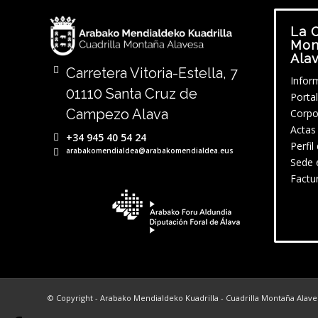
La C
Mon
Ala
Carretera Vitoria-Estella, 7
Infor
01110 Santa Cruz de
Porta
Campezo Alava
Corpo
Actas
+34 945 40 54 24
Perfil
arabakomendialdea@arabakomendialdea.eus
Sede 
Factu
© Copyright - Arabako Mendialdeko Kuadrilla - Cuadrilla Montaña Alav