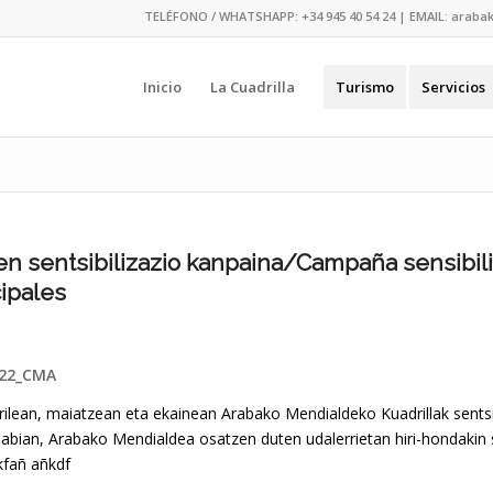
TELÉFONO / WHATSHAPP:
+34 945 40 54 24
| EMAIL:
araba
Inicio
La Cuadrilla
Turismo
Servicios
n sentsibilizazio kanpaina/Campaña sensibil
ipales
22_CMA
ilean, maiatzean eta ekainean Arabako Mendialdeko Kuadrillak sentsib
 abian, Arabako Mendialdea osatzen duten udalerrietan hiri-hondakin 
kfañ añkdf