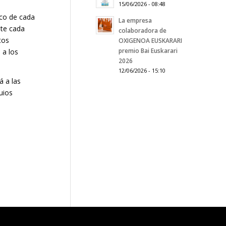
15/06/2026 - 08:48
ico de cada
La empresa
nte cada
colaboradora de
tos
OXIGENOA EUSKARARI
premio Bai Euskarari
 a los
2026
12/06/2026 - 15:10
á a las
uios