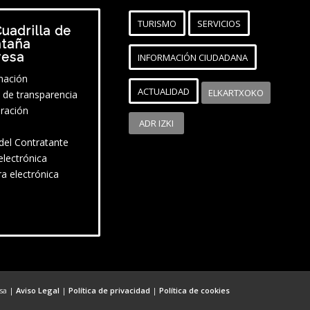
TURISMO
SERVICIOS
uadrilla de
taña
vesa
INFORMACIÓN CIUDADANA
mación
ACTUALIDAD
ELKARTXOKO
l de transparencia
ración
ADR IZKI
 del Contratante
electrónica
ra electrónica
esa |
Aviso Legal
|
Política de privacidad
|
Política de cookies