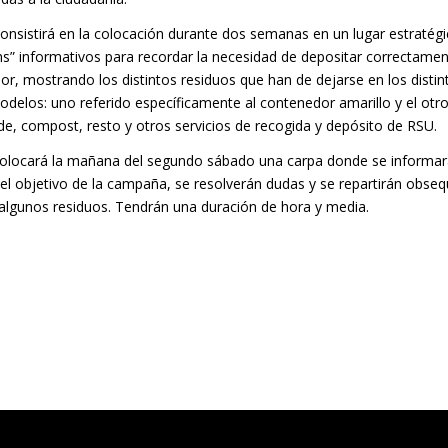
 consistirá en la colocación durante dos semanas en un lugar estratég
ms” informativos para recordar la necesidad de depositar correctame
r, mostrando los distintos residuos que han de dejarse en los distin
delos: uno referido específicamente al contenedor amarillo y el otro
de, compost, resto y otros servicios de recogida y depósito de RSU.
colocará la mañana del segundo sábado una carpa donde se informar
el objetivo de la campaña, se resolverán dudas y se repartirán obseq
o algunos residuos. Tendrán una duración de hora y media.