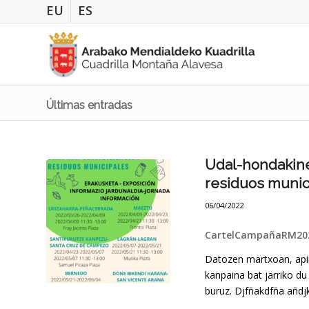
EU
ES
Últimas entradas
Udal-hondakine
residuos munic
06/04/2022
CartelCampañaRM20
Datozen martxoan, apir
kanpaina bat jarriko du
buruz. Djfñakdfña añdj