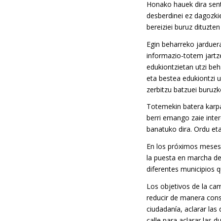
Honako hauek dira sents
desberdinei ez dagozkie
bereiziei buruz dituzte
Egin beharreko jarduera
informazio-totem jartz
edukiontzietan utzi beh
eta bestea edukiontzi u
zerbitzu batzuei buruzk
Totemekin batera karpa
berri emango zaie inter
banatuko dira. Ordu eta
En los próximos meses 
la puesta en marcha de
diferentes municipios 
Los objetivos de la ca
reducir de manera consi
ciudadanía, aclarar las
calle para aclarar las d