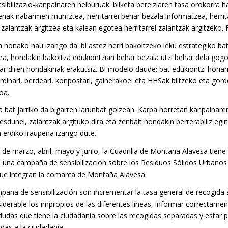
ibilizazio-kanpainaren helburuak: bilketa bereiziaren tasa orokorra ha
nak nabarmen murriztea, herritarrei behar bezala informatzea, herrita
n zalantzak argitzea eta kalean egotea herritarrei zalantzak argitzeko.
 honako hau izango da: bi astez herri bakoitzeko leku estrategiko ba
ea, hondakin bakoitza edukiontzian behar bezala utzi behar dela gog
ar diren hondakinak erakutsiz. Bi modelo daude: bat edukiontzi horiar
rdinari, berdeari, konpostari, gainerakoei eta HHSak biltzeko eta gor
oa.
 bat jarriko da bigarren larunbat goizean. Karpa horretan kanpainare
esdunei, zalantzak argituko dira eta zenbait hondakin berrerabiliz eg
 erdiko iraupena izango dute.
de marzo, abril, mayo y junio, la Cuadrilla de Montaña Alavesa tien
 una campaña de sensibilización sobre los Residuos Sólidos Urbanos
que integran la comarca de Montaña Alavesa.
mpaña de sensibilización son incrementar la tasa general de recogida
derable los impropios de las diferentes líneas, informar correctamen
 dudas que tiene la ciudadanía sobre las recogidas separadas y estar 
udas a la ciudadanía.