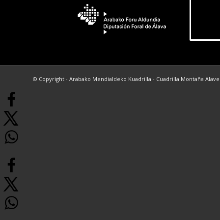
© Copyright - Arabako Mendialdeko Kuadrilla - Cuadrilla Montaña Alav