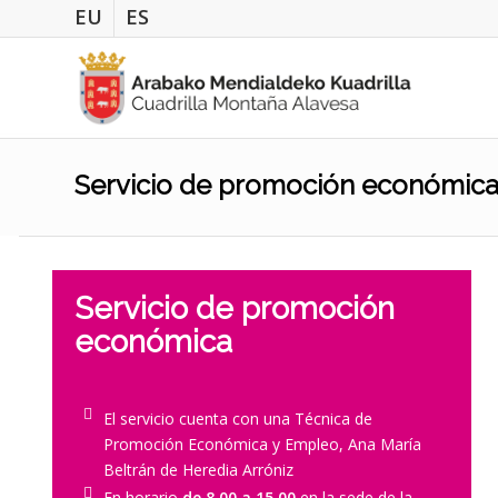
EU
ES
Servicio de promoción económic
Servicio de promoción
económica
El servicio cuenta con una Técnica de
Promoción Económica y Empleo, Ana María
Beltrán de Heredia Arróniz
En horario
de 8.00 a 15.00
en la sede de la