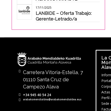
17/11/2025
LANBIDE – Oferta Trabajo:
Gerente-Letrado/a
La C
Mon
Ala
Carretera Vitoria-Estella, 7
Infor
01110 Santa Cruz de
Porta
Campezo Alava
Corpo
Actas
+34 945 40 54 24
Perfil
arabakomendialdea@arabakomendialdea.eus
Sede 
Factu