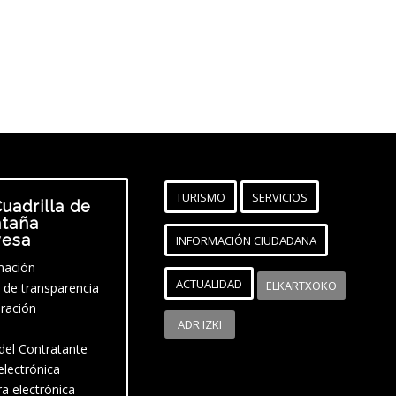
TURISMO
SERVICIOS
uadrilla de
taña
vesa
INFORMACIÓN CIUDADANA
mación
ACTUALIDAD
ELKARTXOKO
l de transparencia
ración
ADR IZKI
 del Contratante
electrónica
ra electrónica