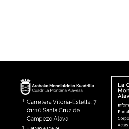
La C
Mon
Ala
Carretera Vitoria-Estella, 7
Infor
01110 Santa Cruz de
Porta
Campezo Alava
Corpo
Actas
+34 945 40 54 24