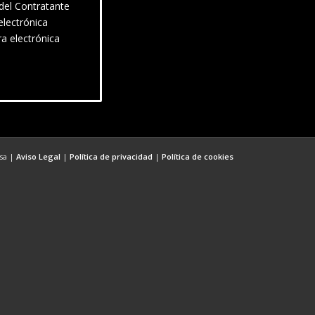
 del Contratante
electrónica
ra electrónica
esa |
Aviso Legal
|
Política de privacidad
|
Política de cookies