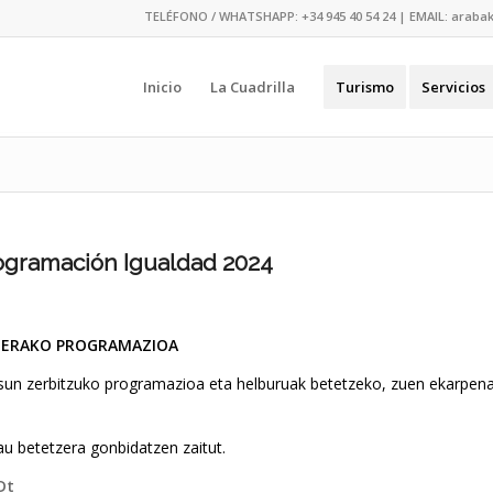
TELÉFONO / WHATSHAPP:
+34 945 40 54 24
| EMAIL:
araba
Inicio
La Cuadrilla
Turismo
Servicios
gramación Igualdad 2024
NERAKO PROGRAMAZIOA
sun zerbitzuko programazioa eta helburuak betetzeko, zuen ekarpen
au betetzera gonbidatzen zaitut.
Dt