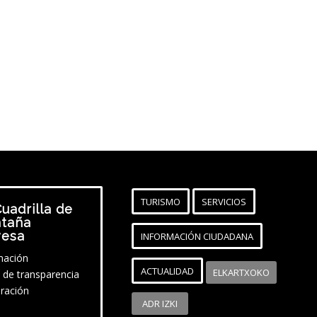
TURISMO
SERVICIOS
uadrilla de
taña
vesa
INFORMACIÓN CIUDADANA
mación
ACTUALIDAD
ELKARTXOKO
l de transparencia
ración
ADR IZKI