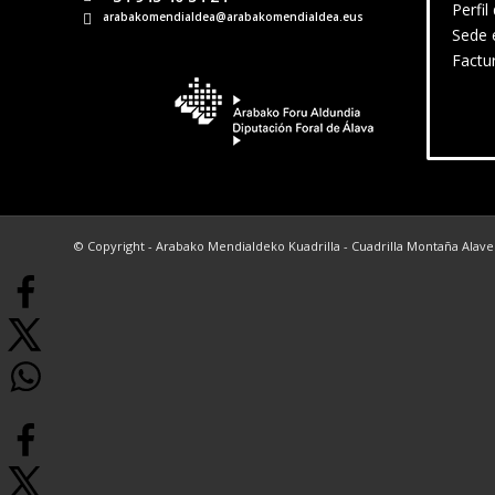
Perfil
arabakomendialdea@arabakomendialdea.eus
Sede 
Factu
© Copyright - Arabako Mendialdeko Kuadrilla - Cuadrilla Montaña Alav