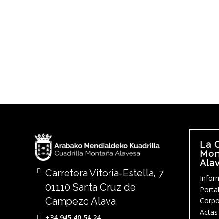
La C
Mon
Ala
Carretera Vitoria-Estella, 7
Infor
01110 Santa Cruz de
Porta
Campezo Alava
Corpo
Actas
+34 945 40 54 24