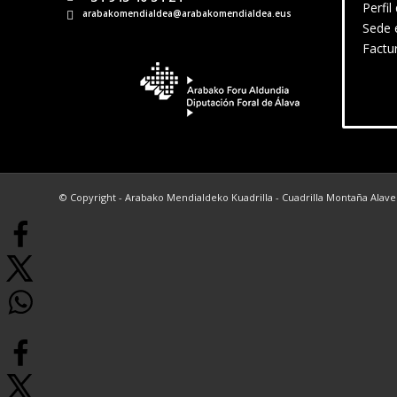
Perfil
arabakomendialdea@arabakomendialdea.eus
Sede 
Factu
© Copyright - Arabako Mendialdeko Kuadrilla - Cuadrilla Montaña Alav