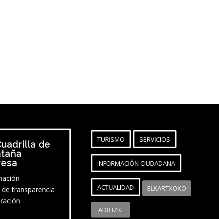
TURISMO
SERVICIOS
uadrilla de
taña
vesa
INFORMACIÓN CIUDADANA
mación
ACTUALIDAD
ELKARTXOKO
l de transparencia
ración
ADR IZKI