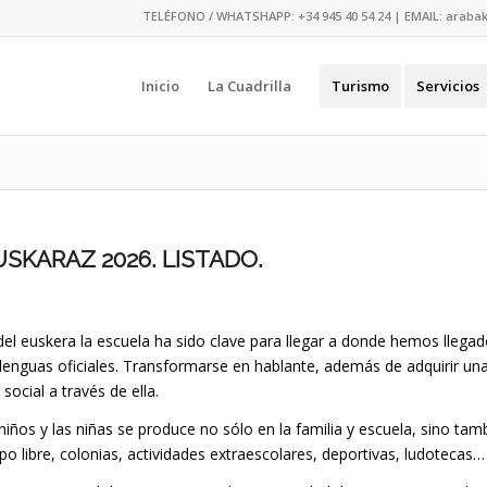
TELÉFONO / WHATSHAPP:
+34 945 40 54 24
| EMAIL:
araba
Inicio
La Cuadrilla
Turismo
Servicios
SKARAZ 2026. LISTADO.
del euskera la escuela ha sido clave para llegar a donde hemos llega
 lenguas oficiales. Transformarse en hablante, además de adquirir una
social a través de ella.
 niños y las niñas se produce no sólo en la familia y escuela, sino tam
o libre, colonias, actividades extraescolares, deportivas, ludotecas…