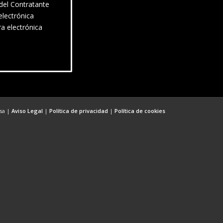
 del Contratante
electrónica
ra electrónica
esa |
Aviso Legal
|
Política de privacidad
|
Política de cookies