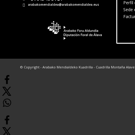
Perfil
arabakomendialdea@arabakomendialdea.eus
Sede 
Factu
© Copyright - Arabako Mendialdeko Kuadrilla - Cuadrilla Montaña Alav