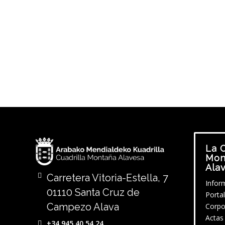
La C
Mon
Ala
Carretera Vitoria-Estella, 7
Infor
01110 Santa Cruz de
Porta
Campezo Alava
Corpo
Actas
+34 945 40 54 24