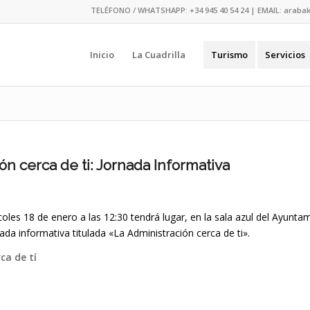
TELÉFONO / WHATSHAPP:
+34 945 40 54 24
| EMAIL:
araba
Inicio
La Cuadrilla
Turismo
Servicios
ón cerca de ti: Jornada Informativa
oles 18 de enero a las 12:30 tendrá lugar, en la sala azul del Ayunta
da informativa titulada «La Administración cerca de ti».
ca de tí