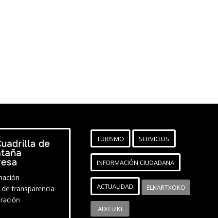
TURISMO
SERVICIOS
uadrilla de
taña
vesa
INFORMACIÓN CIUDADANA
mación
ACTUALIDAD
ELKARTXOKO
l de transparencia
ración
ADR IZKI