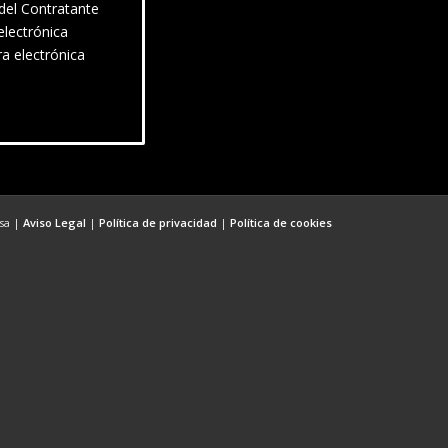
 del Contratante
electrónica
ra electrónica
esa |
Aviso Legal
|
Política de privacidad
|
Política de cookies