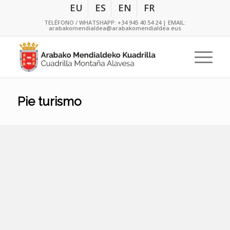
EU
ES
EN
FR
TELÉFONO / WHATSHAPP:
+34 945 40 54 24
| EMAIL:
arabakomendialdea@arabakomendialdea.eus
Pie turismo
Oficina de Turismo Comarcal
Centro de interpretación Vía Verde del
Vasco-Navarro y alquiler de bicicletas