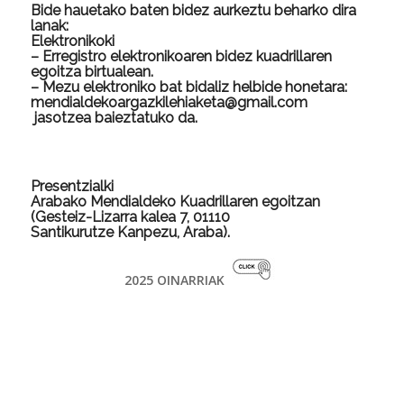
Bide hauetako baten bidez aurkeztu beharko dira
lanak:
Elektronikoki
– Erregistro elektronikoaren bidez kuadrillaren
egoitza birtualean.
– Mezu elektroniko bat bidaliz helbide honetara:
mendialdekoargazkilehiaketa@gmail.com
jasotzea baieztatuko da.
Presentzialki
Arabako Mendialdeko Kuadrillaren egoitzan
(Gesteiz-Lizarra kalea 7, 01110
Santikurutze Kanpezu, Araba).
2025 OINARRIAK