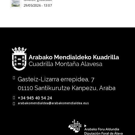
29/05/2026 - 13:07
Gasteiz-Lizarra errepidea, 7
01110 Santikurutze Kanpezu, Araba
+34 945 40 54 24
arabakomendialdea@arabakomendialdea.eus