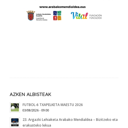
AZKEN ALBISTEAK
FUTBOL-6 TXAPELKETA MAESTU 2026
03/08/2026 - 09:00
23. Argazki Lehiaketa Arabako Mendialdea – Bizitzeko eta
erakusteko lekua