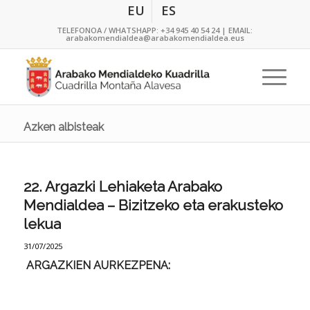
EU
ES
TELEFONOA / WHATSHAPP:
+34 945 40 54 24
| EMAIL:
arabakomendialdea@arabakomendialdea.eus
Azken albisteak
22. Argazki Lehiaketa Arabako
Mendialdea – Bizitzeko eta erakusteko
lekua
31/07/2025
ARGAZKIEN AURKEZPENA: