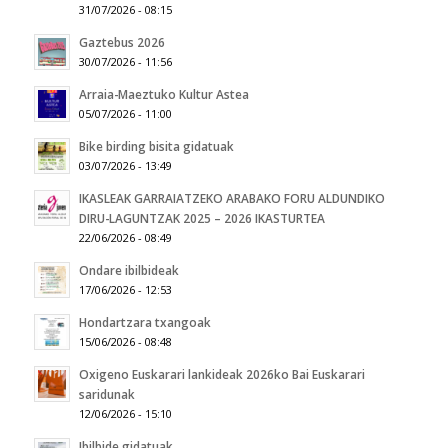
31/07/2026 - 08:15
Gaztebus 2026
30/07/2026 - 11:56
Arraia-Maeztuko Kultur Astea
05/07/2026 - 11:00
Bike birding bisita gidatuak
03/07/2026 - 13:49
IKASLEAK GARRAIATZEKO ARABAKO FORU ALDUNDIKO
DIRU-LAGUNTZAK 2025 – 2026 IKASTURTEA
22/06/2026 - 08:49
Ondare ibilbideak
17/06/2026 - 12:53
Hondartzara txangoak
15/06/2026 - 08:48
Oxigeno Euskarari lankideak 2026ko Bai Euskarari
saridunak
12/06/2026 - 15:10
Ibilbide gidatuak