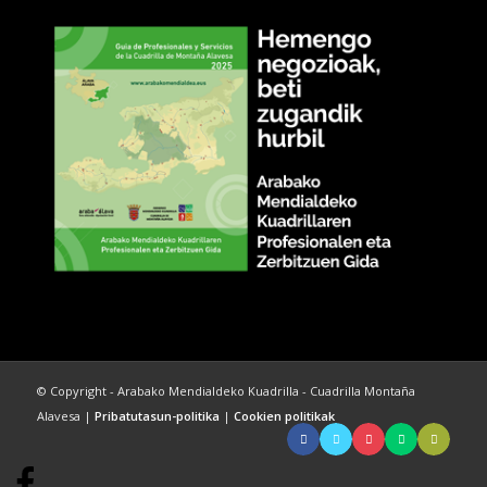
© Copyright - Arabako Mendialdeko Kuadrilla - Cuadrilla Montaña
Alavesa |
Pribatutasun-politika
|
Cookien politikak