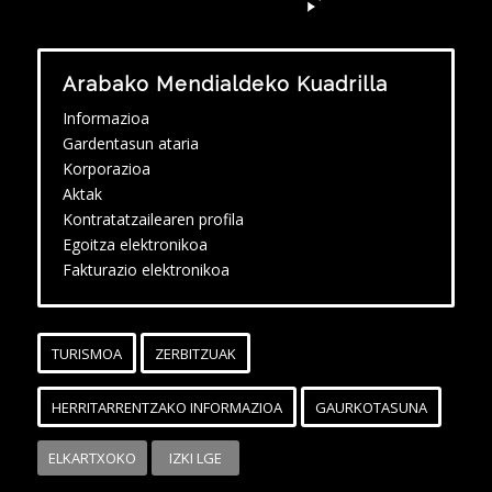
Arabako Mendialdeko Kuadrilla
Informazioa
Gardentasun ataria
Korporazioa
Aktak
Kontratatzailearen profila
Egoitza elektronikoa
Fakturazio elektronikoa
TURISMOA
ZERBITZUAK
HERRITARRENTZAKO INFORMAZIOA
GAURKOTASUNA
ELKARTXOKO
IZKI LGE