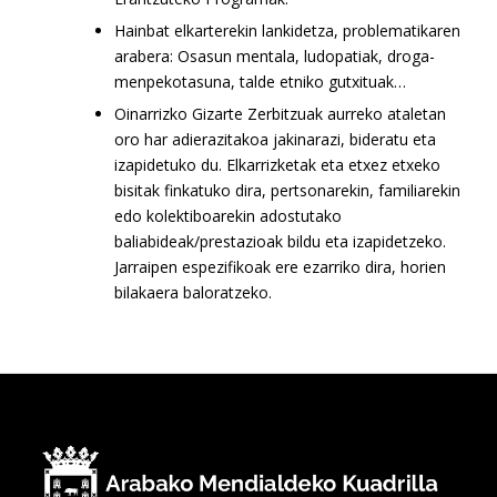
Hainbat elkarterekin lankidetza, problematikaren
arabera: Osasun mentala, ludopatiak, droga-
menpekotasuna, talde etniko gutxituak…
Oinarrizko Gizarte Zerbitzuak aurreko ataletan
oro har adierazitakoa jakinarazi, bideratu eta
izapidetuko du. Elkarrizketak eta etxez etxeko
bisitak finkatuko dira, pertsonarekin, familiarekin
edo kolektiboarekin adostutako
baliabideak/prestazioak bildu eta izapidetzeko.
Jarraipen espezifikoak ere ezarriko dira, horien
bilakaera baloratzeko.