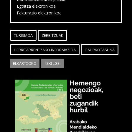
Egoitza elektronikoa
Fakturazio elektronikoa
TURISMOA
ZERBITZUAK
HERRITARRENTZAKO INFORMAZIOA
GAURKOTASUNA
ELKARTXOKO
IZKI LGE