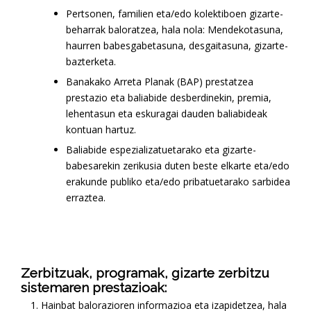
Pertsonen, familien eta/edo kolektiboen gizarte-
beharrak baloratzea, hala nola: Mendekotasuna,
haurren babesgabetasuna, desgaitasuna, gizarte-
bazterketa.
Banakako Arreta Planak (BAP) prestatzea
prestazio eta baliabide desberdinekin, premia,
lehentasun eta eskuragai dauden baliabideak
kontuan hartuz.
Baliabide espezializatuetarako eta gizarte-
babesarekin zerikusia duten beste elkarte eta/edo
erakunde publiko eta/edo pribatuetarako sarbidea
erraztea.
Zerbitzuak, programak, gizarte zerbitzu
sistemaren prestazioak:
Hainbat balorazioren informazioa eta izapidetzea, hala