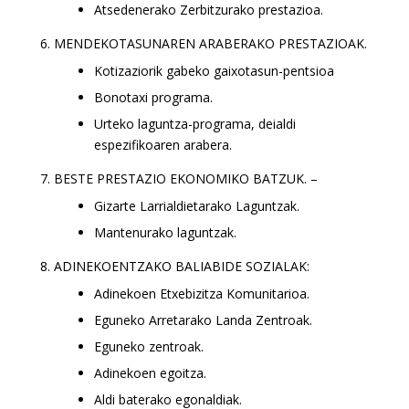
Atsedenerako Zerbitzurako prestazioa.
MENDEKOTASUNAREN ARABERAKO PRESTAZIOAK.
Kotizaziorik gabeko gaixotasun-pentsioa
Bonotaxi programa.
Urteko laguntza-programa, deialdi
espezifikoaren arabera.
BESTE PRESTAZIO EKONOMIKO BATZUK. –
Gizarte Larrialdietarako Laguntzak.
Mantenurako laguntzak.
ADINEKOENTZAKO BALIABIDE SOZIALAK:
Adinekoen Etxebizitza Komunitarioa.
Eguneko Arretarako Landa Zentroak.
Eguneko zentroak.
Adinekoen egoitza.
Aldi baterako egonaldiak.