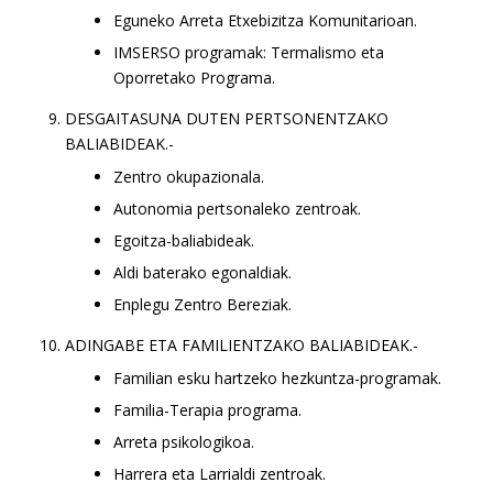
Eguneko Arreta Etxebizitza Komunitarioan.
IMSERSO programak: Termalismo eta
Oporretako Programa.
DESGAITASUNA DUTEN PERTSONENTZAKO
BALIABIDEAK.-
Zentro okupazionala.
Autonomia pertsonaleko zentroak.
Egoitza-baliabideak.
Aldi baterako egonaldiak.
Enplegu Zentro Bereziak.
ADINGABE ETA FAMILIENTZAKO BALIABIDEAK.-
Familian esku hartzeko hezkuntza-programak.
Familia-Terapia programa.
Arreta psikologikoa.
Harrera eta Larrialdi zentroak.