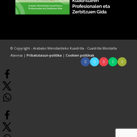
© Copyright - Arabako Mendialdeko Kuadrilla - Cuadrilla Montaña
Alavesa |
Pribatutasun-politika
|
Cookien politikak