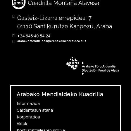
Gasteiz-Lizarra errepidea, 7
01110 Santikurutze Kanpezu, Araba
+34 945 40 54 24
arabakomendialdea@arabakomendialdea.eus
Arabako Mendialdeko Kuadrilla
Informazioa
Gardentasun ataria
Korporazioa
Aktak
Kontratatzailearen profila