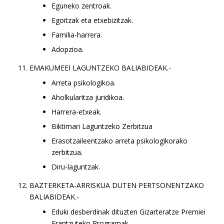
Eguneko zentroak.
Egoitzak eta etxebizitzak.
Familia-harrera.
Adopzioa.
EMAKUMEEI LAGUNTZEKO BALIABIDEAK.-
Arreta psikologikoa.
Aholkularitza juridikoa.
Harrera-etxeak.
Biktimari Laguntzeko Zerbitzua
Erasotzaileentzako arreta psikologikorako
zerbitzua.
Diru-laguntzak.
BAZTERKETA-ARRISKUA DUTEN PERTSONENTZAKO
BALIABIDEAK.-
Eduki desberdinak dituzten Gizarteratze Premiei
Erantzuteko Programak.