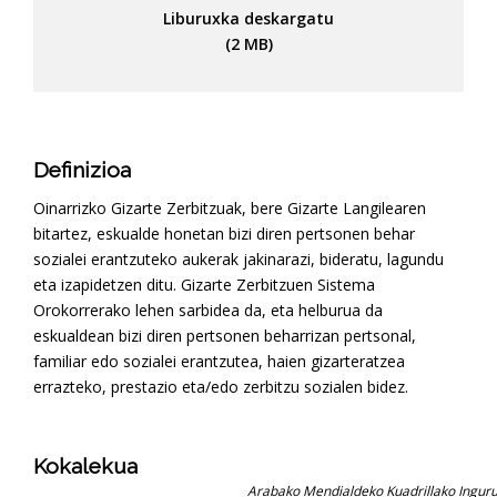
Liburuxka deskargatu
(2 MB)
Definizioa
Oinarrizko Gizarte Zerbitzuak, bere Gizarte Langilearen
bitartez, eskualde honetan bizi diren pertsonen behar
sozialei erantzuteko aukerak jakinarazi, bideratu, lagundu
eta izapidetzen ditu. Gizarte Zerbitzuen Sistema
Orokorrerako lehen sarbidea da, eta helburua da
eskualdean bizi diren pertsonen beharrizan pertsonal,
familiar edo sozialei erantzutea, haien gizarteratzea
errazteko, prestazio eta/edo zerbitzu sozialen bidez.
Kokalekua
Arabako Mendialdeko Kuadrillako Ingur