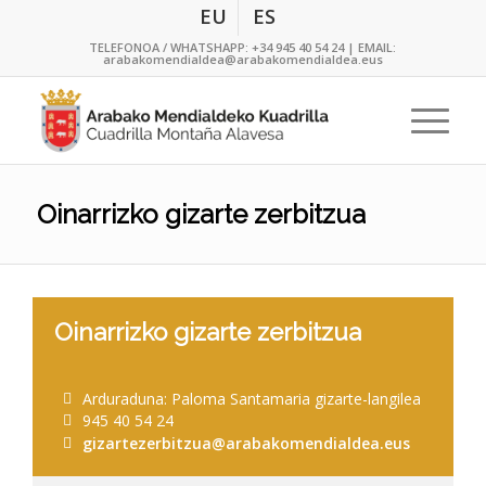
EU
ES
TELEFONOA / WHATSHAPP:
+34 945 40 54 24
| EMAIL:
arabakomendialdea@arabakomendialdea.eus
Oinarrizko gizarte zerbitzua
Oinarrizko gizarte zerbitzua
Arduraduna: Paloma Santamaria gizarte-langilea
945 40 54 24
gizartezerbitzua@arabakomendialdea.eus