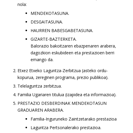
nola:
MENDEKOTASUNA.
DESGAITASUNA.
HAURREN BABESGABETASUNA.
GIZARTE-BAZTERKETA.
Balorazio bakoitzaren ebazpenaren arabera,
dagozkion eskubideen eta prestazioen berri
emango da.
Etxez Etxeko Laguntza-Zerbitzua (asteko ordu-
kopurua, zereginen programa, prezio publikoa).
Telelaguntza zerbitzua.
Familia Ugariaren titulua (izapidea eta informazioa).
PRESTAZIO DESBERDINAK MENDEKOTASUN
GRADUAREN ARABERA.
Familia-Inguruneko Zaintzetarako prestazioa
Laguntza Pertsonalerako prestazioa.