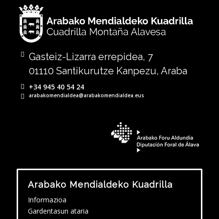
Gasteiz-Lizarra errepidea, 7
01110 Santikurutze Kanpezu, Araba
+34 945 40 54 24
arabakomendialdea@arabakomendialdea.eus
Arabako Mendialdeko Kuadrilla
Informazioa
Gardentasun ataria