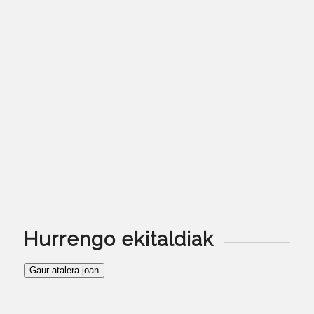
Hurrengo ekitaldiak
Gaur atalera joan