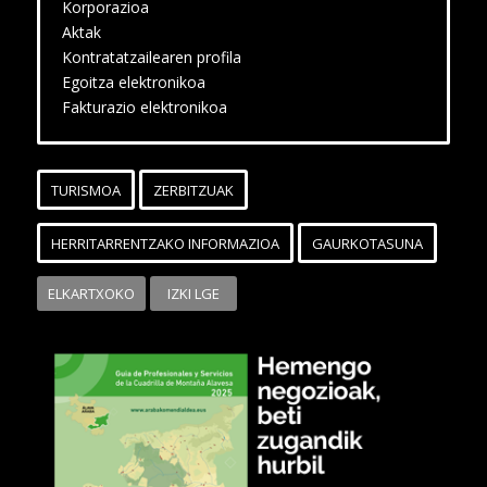
Korporazioa
Aktak
Kontratatzailearen profila
Egoitza elektronikoa
Fakturazio elektronikoa
TURISMOA
ZERBITZUAK
HERRITARRENTZAKO INFORMAZIOA
GAURKOTASUNA
ELKARTXOKO
IZKI LGE