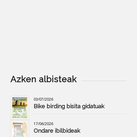
Azken albisteak
03/07/2026
Bike birding bisita gidatuak
17/06/2026
Ondare ibilbideak