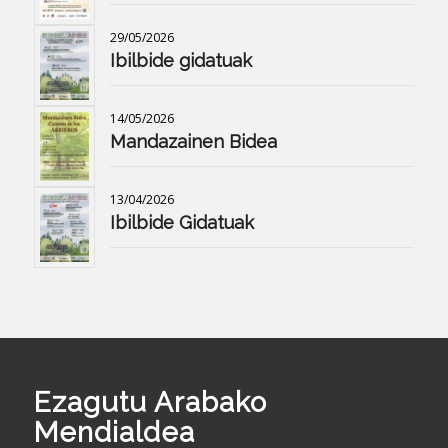
29/05/2026
Ibilbide gidatuak
14/05/2026
Mandazainen Bidea
13/04/2026
Ibilbide Gidatuak
Ezagutu Arabako
Mendialdea