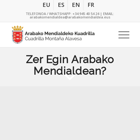
EU
ES
EN
FR
TELEFONOA / WHATSHAPP:
+34 945 40 54 24
| EMAIL:
arabakomendialdea@arabakomendialdea.eus
Zer Egin Arabako
Mendialdean?