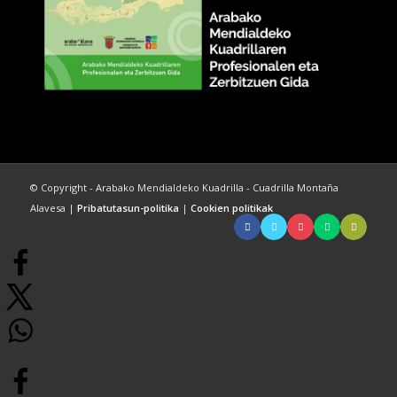
© Copyright - Arabako Mendialdeko Kuadrilla - Cuadrilla Montaña
Alavesa |
Pribatutasun-politika
|
Cookien politikak