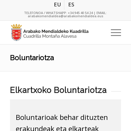
EU
ES
TELEFONOA / WHATSHAPP:
+34 945 40 54 24
| EMAIL:
arabakomendialdea@arabakomendialdea.eus
Boluntariotza
Elkartxoko Boluntariotza
Boluntarioak behar dituzten
erakundeak eta elkarteak