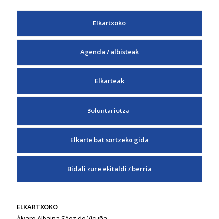
Elkartxoko
Agenda / albisteak
Elkarteak
Boluntariotza
Elkarte bat sortzeko gida
Bidali zure ekitaldi / berria
ELKARTXOKO
Álvaro Albaina Sáez de Vicuña