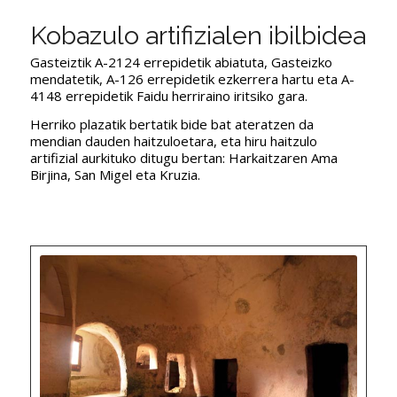
Kobazulo artifizialen ibilbidea
Gasteiztik A-2124 errepidetik abiatuta, Gasteizko
mendatetik, A-126 errepidetik ezkerrera hartu eta A-
4148 errepidetik Faidu herriraino iritsiko gara.
Herriko plazatik bertatik bide bat ateratzen da
mendian dauden haitzuloetara, eta hiru haitzulo
artifizial aurkituko ditugu bertan: Harkaitzaren Ama
Birjina, San Migel eta Kruzia.