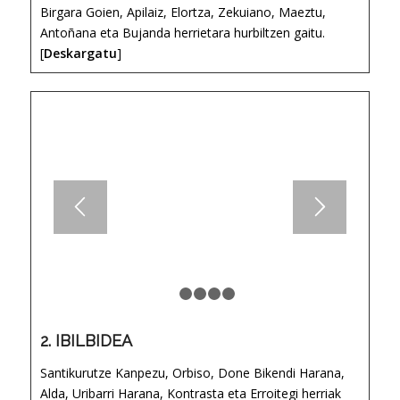
Birgara Goien, Apilaiz, Elortza, Zekuiano, Maeztu,
Antoñana eta Bujanda herrietara hurbiltzen gaitu.
[
Deskargatu
]
1
2
3
4
5
2. IBILBIDEA
Santikurutze Kanpezu, Orbiso, Done Bikendi Harana,
Alda, Uribarri Harana, Kontrasta eta Erroitegi herriak