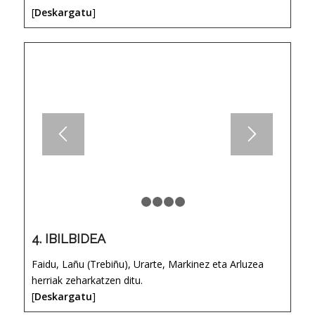
[
Deskargatu
]
1
2
3
4
5
4. IBILBIDEA
Faidu, Lañu (Trebiñu), Urarte, Markinez eta Arluzea
herriak zeharkatzen ditu.
[
Deskargatu
]