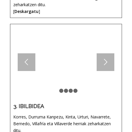
zeharkatzen ditu.
[
Deskargatu
]
1
2
3
4
5
3. IBILBIDEA
Korres, Durruma Kanpezu, Kinta, Urturi, Navarrete,
Bernedo, Villafría eta Villaverde herriak zeharkatzen
ditu.