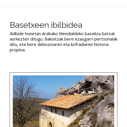
Basetxeen ibilbidea
Ibilbide honetan Arabako Mendialdeko baseliza batzuk
aurkezten ditugu. Bakoitzak bere ezaugarri pertsonalak
ditu, eta bere debozioaren eta kofradiaren historia
propioa.