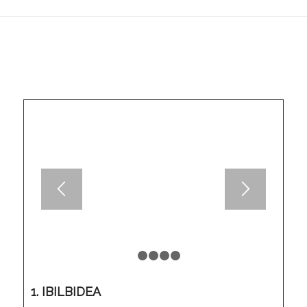
1
2
3
4
5
1. IBILBIDEA