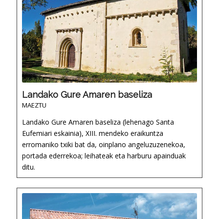
Landako Gure Amaren baseliza
MAEZTU
Landako Gure Amaren baseliza (lehenago Santa
Eufemiari eskainia), XIII. mendeko eraikuntza
erromaniko txiki bat da, oinplano angeluzuzenekoa,
portada ederrekoa; leihateak eta harburu apainduak
ditu.