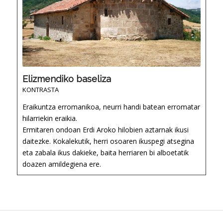
Elizmendiko baseliza
KONTRASTA
Eraikuntza erromanikoa, neurri handi batean erromatar
hilarriekin eraikia.
Ermitaren ondoan Erdi Aroko hilobien aztarnak ikusi
daitezke. Kokalekutik, herri osoaren ikuspegi atsegina
eta zabala ikus dakieke, baita herriaren bi alboetatik
doazen amildegiena ere.