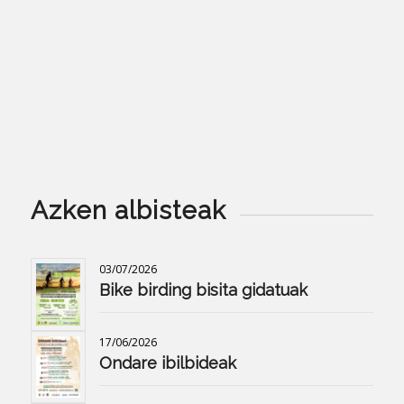
Azken albisteak
03/07/2026
Bike birding bisita gidatuak
17/06/2026
Ondare ibilbideak