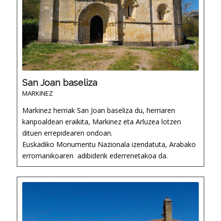
San Joan baseliza
MARKINEZ
Markinez herriak San Joan baseliza du, herriaren
kanpoaldean eraikita, Markinez eta Arluzea lotzen
dituen errepidearen ondoan.
Euskadiko Monumentu Nazionala izendatuta, Arabako
erromanikoaren adibiderik ederrenetakoa da.