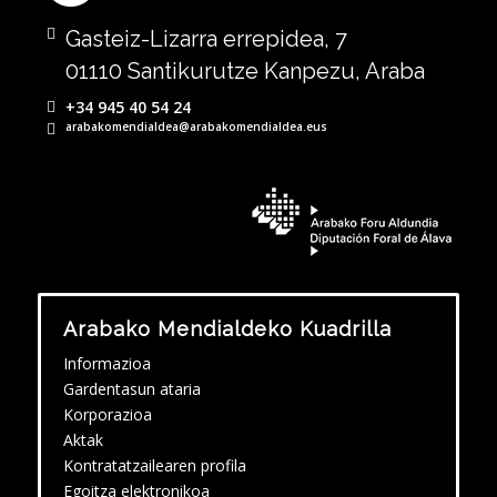
Gasteiz-Lizarra errepidea, 7
01110 Santikurutze Kanpezu, Araba
+34 945 40 54 24
arabakomendialdea@arabakomendialdea.eus
Arabako Mendialdeko Kuadrilla
Informazioa
Gardentasun ataria
Korporazioa
Aktak
Kontratatzailearen profila
Egoitza elektronikoa