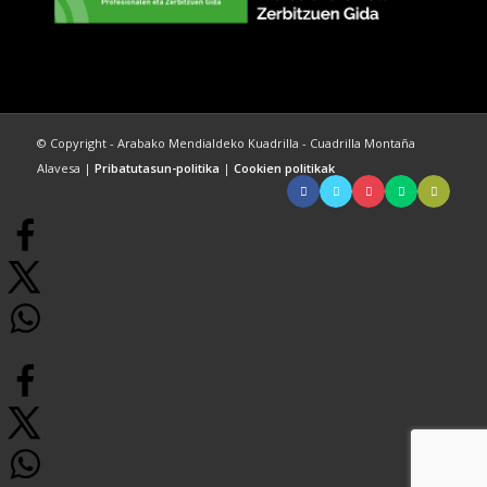
© Copyright - Arabako Mendialdeko Kuadrilla - Cuadrilla Montaña
Alavesa |
Pribatutasun-politika
|
Cookien politikak