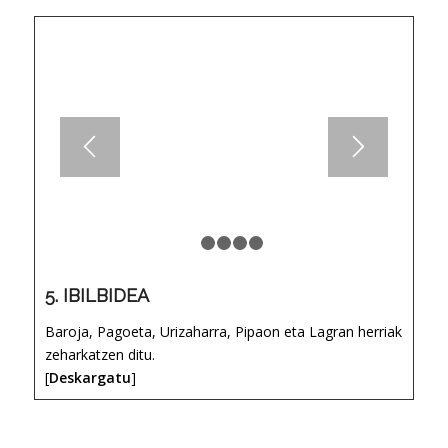
1
2
3
4
5
5. IBILBIDEA
Baroja, Pagoeta, Urizaharra, Pipaon eta Lagran herriak
zeharkatzen ditu.
[
Deskargatu
]