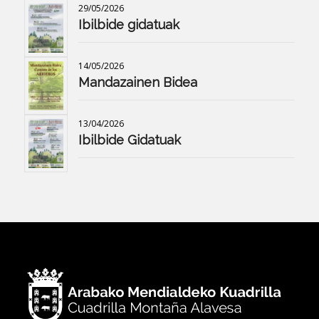
29/05/2026
Ibilbide gidatuak
14/05/2026
Mandazainen Bidea
13/04/2026
Ibilbide Gidatuak