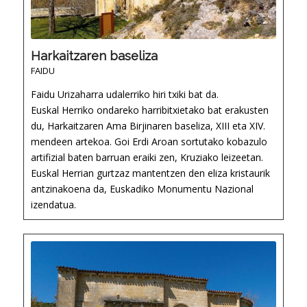
Harkaitzaren baseliza
FAIDU
Faidu Urizaharra udalerriko hiri txiki bat da.
Euskal Herriko ondareko harribitxietako bat erakusten
du, Harkaitzaren Ama Birjinaren baseliza, XIII eta XIV.
mendeen artekoa. Goi Erdi Aroan sortutako kobazulo
artifizial baten barruan eraiki zen, Kruziako leizeetan.
Euskal Herrian gurtzaz mantentzen den eliza kristaurik
antzinakoena da, Euskadiko Monumentu Nazional
izendatua.