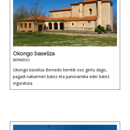
Okongo baseliza
BERNEDO
Okongo baseliza Bernedo herritik oso gertu dago,
pagadi nabarmen batez eta panoramika eder batez
inguratuta.