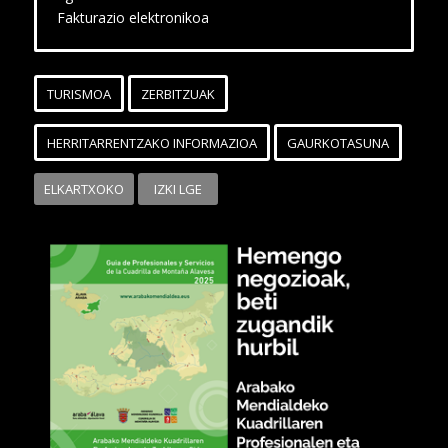
Fakturazio elektronikoa
TURISMOA
ZERBITZUAK
HERRITARRENTZAKO INFORMAZIOA
GAURKOTASUNA
ELKARTXOKO
IZKI LGE