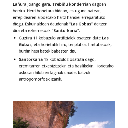
Lañu
ra joango gara,
Trebiñu konderria
n dagoen
herrira. Herri honetara bidean, estugune batean,
errepidearen alboetako haitz handiei erreparatuko
diegu. Eskuinaldean daudenak
“Las Gobas”
deitzen
dira eta ezkerrekoak
“Santorkaria”
.
Guztira 11 kobazulo artifizialek osatzen dute
Las
Gobas
, eta horietatik hiru, tenplutzat hartutakoak,
burdin hesi batek babesten ditu.
Santorkaria
18 kobazuloz osatuta dago,
eremitarren etxebizitzekin eta basilikekin. Horietako
askotan hilobien laginak daude, batzuk
antropomorfoak izanik.