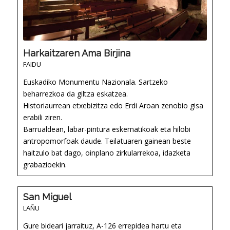
Harkaitzaren Ama Birjina
FAIDU
Euskadiko Monumentu Nazionala. Sartzeko
beharrezkoa da giltza eskatzea.
Historiaurrean etxebizitza edo Erdi Aroan zenobio gisa
erabili ziren.
Barrualdean, labar-pintura eskematikoak eta hilobi
antropomorfoak daude. Teilatuaren gainean beste
haitzulo bat dago, oinplano zirkularrekoa, idazketa
grabazioekin.
San Miguel
LAÑU
Gure bideari jarraituz, A-126 errepidea hartu eta