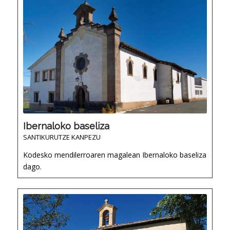
Ibernaloko baseliza
SANTIKURUTZE KANPEZU
Kodesko mendilerroaren magalean Ibernaloko baseliza
dago.