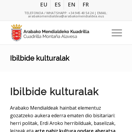
EU
ES
EN
FR
TELEFONOA / WHATSHAPP:
+34 945 40 54 24
| EMAIL:
arabakomendialdea@arabakomendialdea.eus
Ibilbide kulturalak
Ibilbide kulturalak
Arabako Mendialdeak hainbat elementuz
gozatzeko aukera ederra ematen dio bisitariari:
herri politak, Erdi Aroko herribilduak, baselizak,
leizeak eta
arte nahiz kultura ondare aberatsa