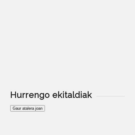
Hurrengo ekitaldiak
Gaur atalera joan