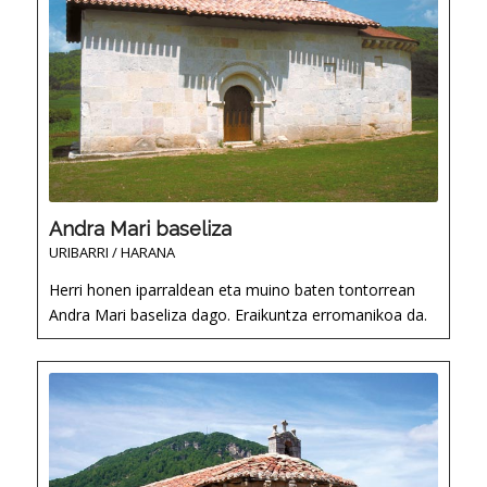
Andra Mari baseliza
URIBARRI / HARANA
Herri honen iparraldean eta muino baten tontorrean
Andra Mari baseliza dago. Eraikuntza erromanikoa da.