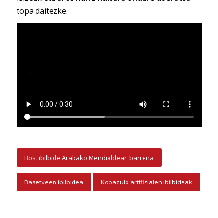
topa daitezke.
Bost ibilbide Arabako Mendialdean barrena
Basetxeen ibilbidea
Kobazulo artifizialen ibilbideak