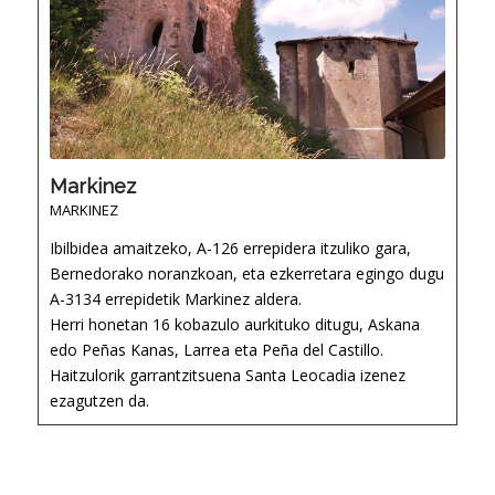
Markinez
MARKINEZ
Ibilbidea amaitzeko, A-126 errepidera itzuliko gara,
Bernedorako noranzkoan, eta ezkerretara egingo dugu
A-3134 errepidetik Markinez aldera.
Herri honetan 16 kobazulo aurkituko ditugu, Askana
edo Peñas Kanas, Larrea eta Peña del Castillo.
Haitzulorik garrantzitsuena Santa Leocadia izenez
ezagutzen da.