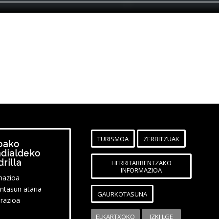
TURISMOA
ZERBITZUAK
bako
dialdeko
rilla
HERRITARRENTZAKO
INFORMAZIOA
mazioa
ntasun ataria
GAURKOTASUNA
razioa
ELKARTXOKO
IZKI LGE