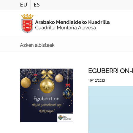
EU
ES
Azken albisteak
EGUBERRI ON-
19/12/2023