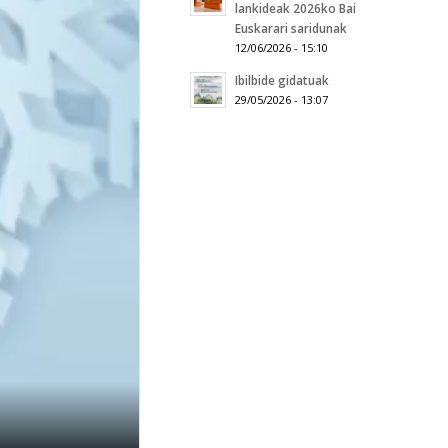
lankideak 2026ko Bai
Euskarari saridunak
12/06/2026 - 15:10
Ibilbide gidatuak
29/05/2026 - 13:07