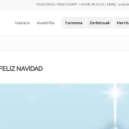
TELEFONOA / WHATSHAPP:
+34 945 40 54 24
| EMAIL:
araba
Hasiera
Kuadrilla
Turismoa
Zerbitzuak
Herrit
FELIZ NAVIDAD