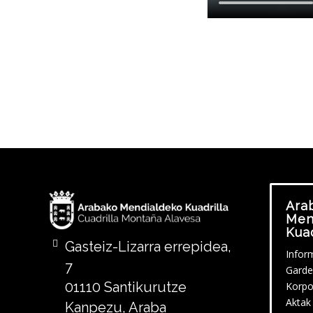
Ara
Men
Kuad
Gasteiz-Lizarra errepidea,
Infor
7
Garde
01110 Santikurutze
Korpo
Aktak
Kanpezu, Araba