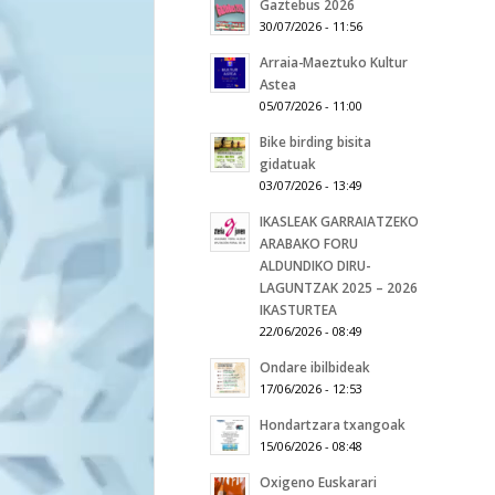
Gaztebus 2026
30/07/2026 - 11:56
Arraia-Maeztuko Kultur
Astea
05/07/2026 - 11:00
Bike birding bisita
gidatuak
03/07/2026 - 13:49
IKASLEAK GARRAIATZEKO
ARABAKO FORU
ALDUNDIKO DIRU-
LAGUNTZAK 2025 – 2026
IKASTURTEA
22/06/2026 - 08:49
Ondare ibilbideak
17/06/2026 - 12:53
Hondartzara txangoak
15/06/2026 - 08:48
Oxigeno Euskarari