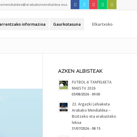
komendialdea@arabakomendialdea.eus
arrentzako informazioa
Gaurkotasuna
Elkartxoko
AZKEN ALBISTEAK
FUTBOL-6 TXAPELKETA
MAESTU 2026
03/08/2026 - 09:00
23. Argazki Lehiaketa
Arabako Mendialdea –
Bizitzeko eta erakusteko
lekua
31/07/2026 - 08:15