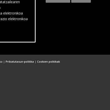
atatzailearen
a
za elektronikoa
razio elektronikoa
esa |
Pribatutasun-politika
|
Cookien politikak