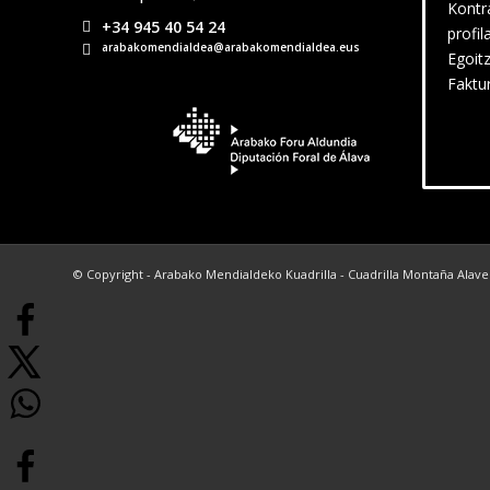
Kontr
+34 945 40 54 24
profil
arabakomendialdea@arabakomendialdea.eus
Egoit
Faktu
© Copyright - Arabako Mendialdeko Kuadrilla - Cuadrilla Montaña Alav