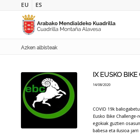
EU
ES
Azken albisteak
IX EUSKO BIK
14/08/2020
COVID 19k baliogabetu
Eusko Bike Challenge-re
egokiak guztien osasun
babesa eta ilusioa jarr