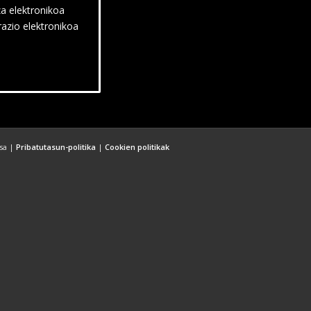
za elektronikoa
razio elektronikoa
esa |
Pribatutasun-politika
|
Cookien politikak