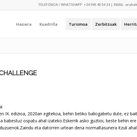
TELEFONOA / WHATSHAPP:
+34 945 40 54 24
| EMAIL:
araba
Hasiera
Kuadrilla
Turismoa
Zerbitzuak
Herrit
E CHALLENGE
a:
n IX. edizioa, 2020an egitekoa, behin betiko baliogabetu dute, ez bait
a babestuz ospatu ahal izateko.Eskerrik asko guztioi, beste behin er
i duzuenok.Zaindu eta datorren urtean dena normaltasunera itzuli ahal