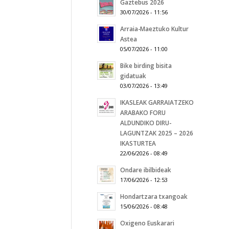
Gaztebus 2026
30/07/2026 - 11:56
Arraia-Maeztuko Kultur
Astea
05/07/2026 - 11:00
Bike birding bisita
gidatuak
03/07/2026 - 13:49
IKASLEAK GARRAIATZEKO
ARABAKO FORU
ALDUNDIKO DIRU-
LAGUNTZAK 2025 – 2026
IKASTURTEA
22/06/2026 - 08:49
Ondare ibilbideak
17/06/2026 - 12:53
Hondartzara txangoak
15/06/2026 - 08:48
Oxigeno Euskarari