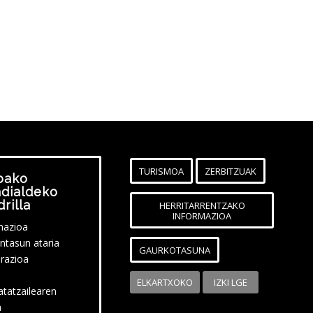
TURISMOA
ZERBITZUAK
bako
dialdeko
rilla
HERRITARRENTZAKO
INFORMAZIOA
mazioa
ntasun ataria
GAURKOTASUNA
razioa
ELKARTXOKO
IZKI LGE
atatzailearen
a