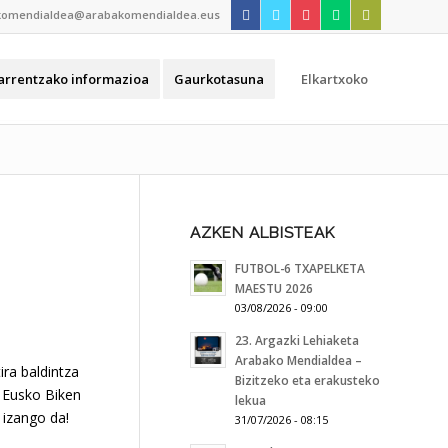
komendialdea@arabakomendialdea.eus
arrentzako informazioa
Gaurkotasuna
Elkartxoko
AZKEN ALBISTEAK
FUTBOL-6 TXAPELKETA
MAESTU 2026
03/08/2026 - 09:00
23. Argazki Lehiaketa
Arabako Mendialdea –
ira baldintza
Bizitzeko eta erakusteko
e Eusko Biken
lekua
 izango da!
31/07/2026 - 08:15