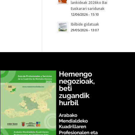
lankideak 2026ko Bai
Euskarari saridunak
12/06/2026 - 15:10
Ibilbide gidatuak
29/05/2026 - 13:07