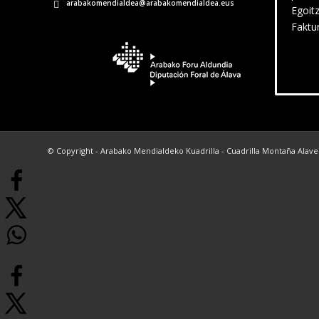
arabakomendialdea@arabakomendialdea.eus
Egoit
Faktu
© Copyright - Arabako Mendialdeko Kuadrilla - Cuadrilla Montaña Alav