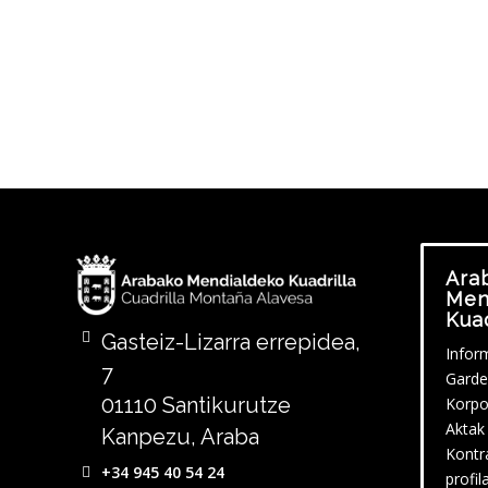
Ara
Men
Kuad
Gasteiz-Lizarra errepidea,
Infor
7
Garde
01110 Santikurutze
Korpo
Aktak
Kanpezu, Araba
Kontr
+34 945 40 54 24
profil