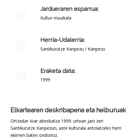
Jardueraren esparrua:
Kultur-musikala
Herria-Udalerria:
Santikurutze Kanpezu / Kanpezu
Eraketa data:
1999
Elkartearen deskribapena eta helburuak
Ortzadar-Ioar abesbatza 1999. urtean jaio zen
Santikurutze Kanpezun, aste kulturala antolatzeko herri
ekimen baten ondorioz.