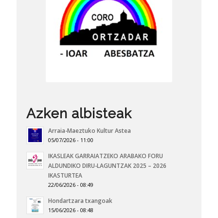
Azken albisteak
Arraia-Maeztuko Kultur Astea
05/07/2026 - 11:00
IKASLEAK GARRAIATZEKO ARABAKO FORU
ALDUNDIKO DIRU-LAGUNTZAK 2025 – 2026
IKASTURTEA
22/06/2026 - 08:49
Hondartzara txangoak
15/06/2026 - 08:48