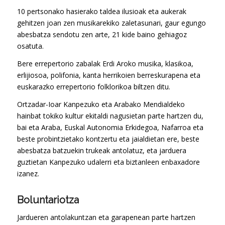
10 pertsonako hasierako taldea ilusioak eta aukerak
gehitzen joan zen musikarekiko zaletasunari, gaur egungo
abesbatza sendotu zen arte, 21 kide baino gehiagoz
osatuta.
Bere errepertorio zabalak Erdi Aroko musika, klasikoa,
erlijiosoa, polifonia, kanta herrikoien berreskurapena eta
euskarazko errepertorio folklorikoa biltzen ditu.
Ortzadar-Ioar Kanpezuko eta Arabako Mendialdeko
hainbat tokiko kultur ekitaldi nagusietan parte hartzen du,
bai eta Araba, Euskal Autonomia Erkidegoa, Nafarroa eta
beste probintzietako kontzertu eta jaialdietan ere, beste
abesbatza batzuekin trukeak antolatuz, eta jarduera
guztietan Kanpezuko udalerri eta biztanleen enbaxadore
izanez.
Boluntariotza
Jardueren antolakuntzan eta garapenean parte hartzen