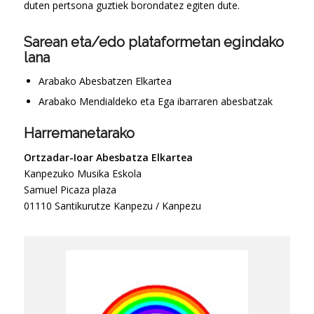
duten pertsona guztiek borondatez egiten dute.
Sarean eta/edo plataformetan egindako
lana
Arabako Abesbatzen Elkartea
Arabako Mendialdeko eta Ega ibarraren abesbatzak
Harremanetarako
Ortzadar-Ioar Abesbatza Elkartea
Kanpezuko Musika Eskola
Samuel Picaza plaza
01110 Santikurutze Kanpezu / Kanpezu