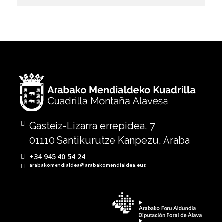
Gasteiz-Lizarra errepidea, 7
01110 Santikurutze Kanpezu, Araba
+34 945 40 54 24
arabakomendialdea@arabakomendialdea.eus