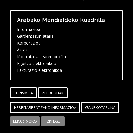
Arabako Mendialdeko Kuadrilla
Informazioa
Gardentasun ataria
Korporazioa
Aktak
Kontratatzailearen profila
Egoitza elektronikoa
Fakturazio elektronikoa
TURISMOA
ZERBITZUAK
HERRITARRENTZAKO INFORMAZIOA
GAURKOTASUNA
ELKARTXOKO
IZKI LGE