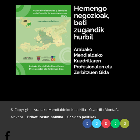
© Copyright - Arabako Mendialdeko Kuadrilla - Cuadrilla Montaña
Alavesa |
Pribatutasun-politika
|
Cookien politikak