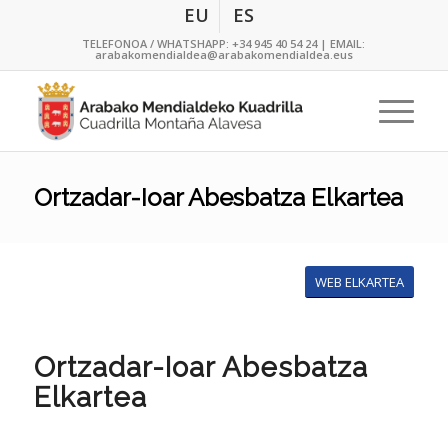
EU
ES
TELEFONOA / WHATSHAPP:
+34 945 40 54 24
| EMAIL:
arabakomendialdea@arabakomendialdea.eus
Ortzadar-Ioar Abesbatza Elkartea
WEB ELKARTEA
Ortzadar-Ioar Abesbatza
Elkartea